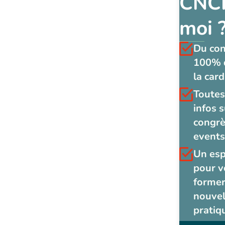
CNCF
moi 
Du co
100% 
la card
Toutes
infos s
congrè
events
Un es
pour v
former
nouvel
pratiq