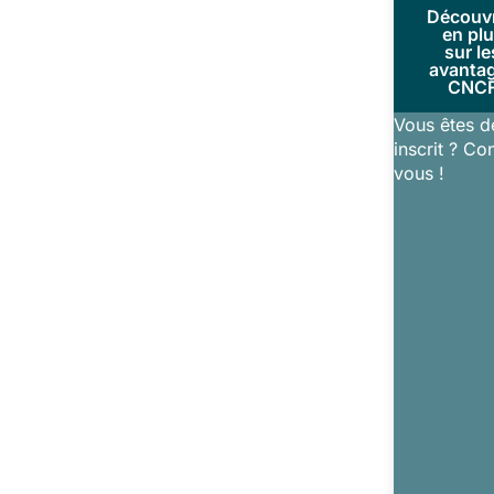
Découv
en pl
sur le
avanta
CNC
Vous êtes d
inscrit ? Co
vous !