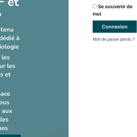
 et
Se souvenir de
?
moi
Connexion
ntenu
dédié à
Mot de passe perdu ?
iologie
 les
ur les
s et
pace
ous
 aux
les
ues