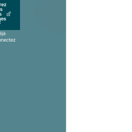
rez
us
s
ges
F
éjà
nnectez