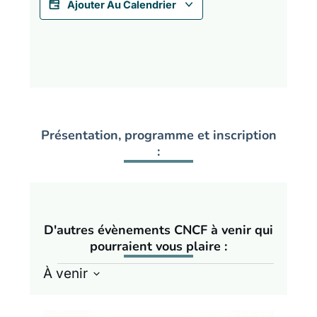
Ajouter Au Calendrier
Présentation, programme et inscription
:
D'autres évènements CNCF à venir qui
pourraient vous plaire :
Évènements
À venir
Sélectionnez
List
la