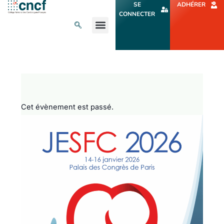
Aller
SE
ADHÉRER
au
CONNECTER
contenu
L’ACTU CARDIO
AGENDA ET CONGRÈS
SE FORMER
À PROPOS
Cet évènement est passé.