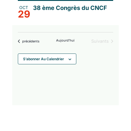
38 ème Congrès du CNCF
OCT
29
Aujourd’hui
Évènements
Suivants
Évènements
précédents
S’abonner Au Calendrier