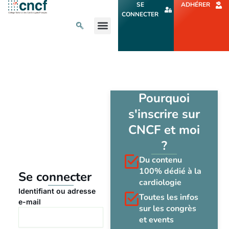
Aller
SE
ADHÉRER
au
CONNECTER
contenu
L’ACTU CARDIO
AGENDA ET CONGRÈS
SE FORMER
À PROPOS
Pourquoi
s'inscrire sur
CNCF et moi
?
Du contenu
100% dédié à la
Se connecter
cardiologie
Identifiant ou adresse
Toutes les infos
e-mail
sur les congrès
et events