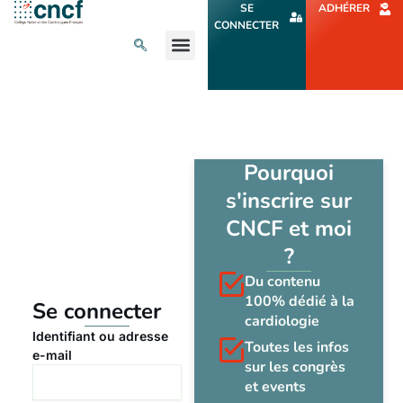
Aller
SE
ADHÉRER
au
CONNECTER
contenu
L’ACTU CARDIO
AGENDA ET CONGRÈS
SE FORMER
À PROPOS
Pourquoi
s'inscrire sur
CNCF et moi
?
Du contenu
100% dédié à la
Se connecter
cardiologie
Identifiant ou adresse
Toutes les infos
e-mail
sur les congrès
et events