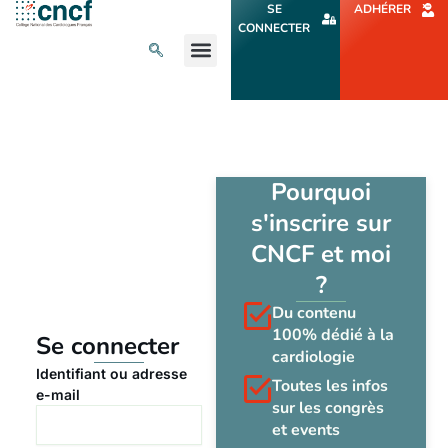
Aller
SE
ADHÉRER
au
CONNECTER
contenu
L’ACTU CARDIO
AGENDA ET CONGRÈS
SE FORMER
À PROPOS
Pourquoi
s'inscrire sur
CNCF et moi
?
Du contenu
100% dédié à la
Se connecter
cardiologie
Identifiant ou adresse
Toutes les infos
e-mail
sur les congrès
et events