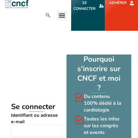
Aller
SE
ADHÉRER
au
CONNECTER
contenu
L’ACTU CARDIO
AGENDA ET CONGRÈS
SE FORMER
À PROPOS
Pourquoi
s'inscrire sur
CNCF et moi
?
Du contenu
100% dédié à la
Se connecter
cardiologie
Identifiant ou adresse
Toutes les infos
e-mail
sur les congrès
et events