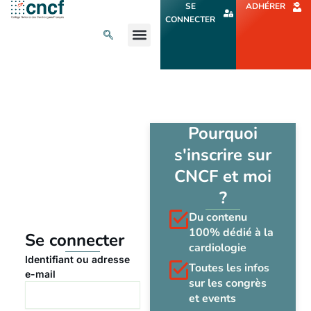
Aller
SE
ADHÉRER
au
CONNECTER
contenu
L’ACTU CARDIO
AGENDA ET CONGRÈS
SE FORMER
À PROPOS
Pourquoi
s'inscrire sur
CNCF et moi
?
Du contenu
100% dédié à la
Se connecter
cardiologie
Identifiant ou adresse
Toutes les infos
e-mail
sur les congrès
et events