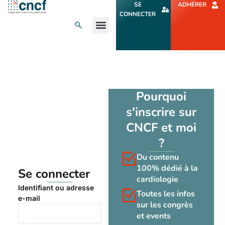
Aller
SE
ADHÉRER
au
CONNECTER
contenu
L’ACTU CARDIO
AGENDA ET CONGRÈS
SE FORMER
À PROPOS
Pourquoi
s'inscrire sur
CNCF et moi
?
Du contenu
100% dédié à la
Se connecter
cardiologie
Identifiant ou adresse
Toutes les infos
e-mail
sur les congrès
et events