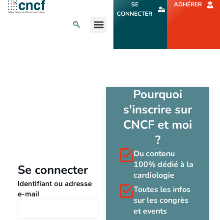
Aller
SE
ADHÉRER
au
CONNECTER
contenu
L’ACTU CARDIO
AGENDA ET CONGRÈS
SE FORMER
À PROPOS
Pourquoi
s'inscrire sur
CNCF et moi
?
Du contenu
100% dédié à la
Se connecter
cardiologie
Identifiant ou adresse
Toutes les infos
e-mail
sur les congrès
et events