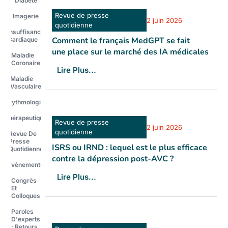
Diabète
Revue de presse
Imagerie
2 juin 2026
quotidienne
Insuffisance
Comment le français MedGPT se fait
Cardiaque
une place sur le marché des IA médicales
Maladie
Coronaire
Lire Plus...
Maladie
Vasculaire
Rythmologie
Thérapeutique
Revue de presse
2 juin 2026
quotidienne
Revue De
Presse
ISRS ou IRND : lequel est le plus efficace
Quotidienne
contre la dépression post-AVC ?
Évènements
Lire Plus...
Congrès
Et
Colloques
Paroles
D'experts
: Retours