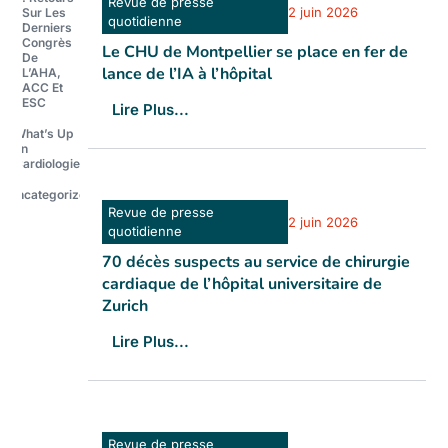
Revue de presse
2 juin 2026
Sur Les
quotidienne
Derniers
Congrès
Le CHU de Montpellier se place en fer de
De
lance de l’IA à l’hôpital
L’AHA,
ACC Et
ESC
Lire Plus...
What’s Up
En
Cardiologie®
Uncategorized
Revue de presse
2 juin 2026
quotidienne
70 décès suspects au service de chirurgie
cardiaque de l’hôpital universitaire de
Zurich
Lire Plus...
Revue de presse