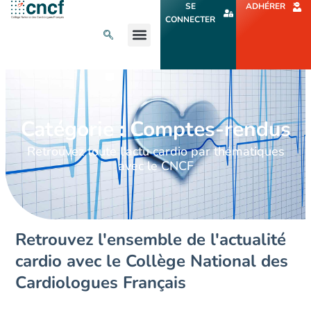
Aller
SE
ADHÉRER
au
CONNECTER
contenu
L’ACTU CARDIO
AGENDA ET CONGRÈS
SE FORMER
À PROPOS
Catégorie : Comptes-rendus
Retrouvez toute l'actu cardio par thématiques
avec le CNCF
Retrouvez l'ensemble de l'actualité
cardio avec le Collège National des
Cardiologues Français