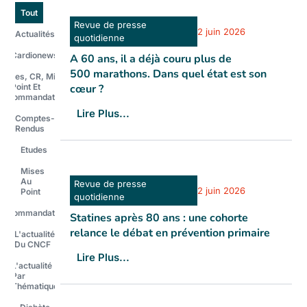
Tout
Revue de presse
2 juin 2026
Actualités
quotidienne
Cardionews
A 60 ans, il a déjà couru plus de
500 marathons. Dans quel état est son
Études, CR, Mises
Au Point Et
cœur ?
Recommandations
Lire Plus...
Comptes-
Rendus
Etudes
Mises
Au
Revue de presse
2 juin 2026
Point
quotidienne
Recommandations
Statines après 80 ans : une cohorte
relance le débat en prévention primaire
L'actualité
Du CNCF
Lire Plus...
L'actualité
Par
Thématique