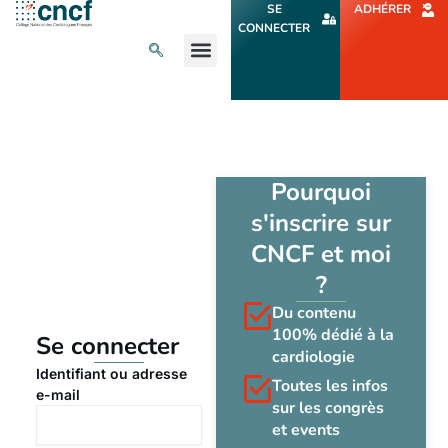
Aller
SE
ADHÉRER
au
CONNECTER
contenu
L’ACTU CARDIO
AGENDA ET CONGRÈS
SE FORMER
À PROPOS
Pourquoi
s'inscrire sur
CNCF et moi
?
Du contenu
100% dédié à la
Se connecter
cardiologie
Identifiant ou adresse
Toutes les infos
e-mail
sur les congrès
et events