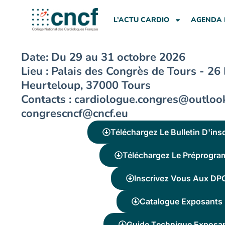
Aller
au
L’ACTU CARDIO
AGENDA 
contenu
Date: Du 29 au 31 octobre 2026
Lieu : Palais des Congrès de Tours - 26
Heurteloup, 37000 Tours
Contacts : cardiologue.congres@outlook
congrescncf@cncf.eu
Téléchargez Le Bulletin D'insc
Téléchargez Le Préprogr
Inscrivez Vous Aux DP
Catalogue Exposants
Guide Technique Exposa