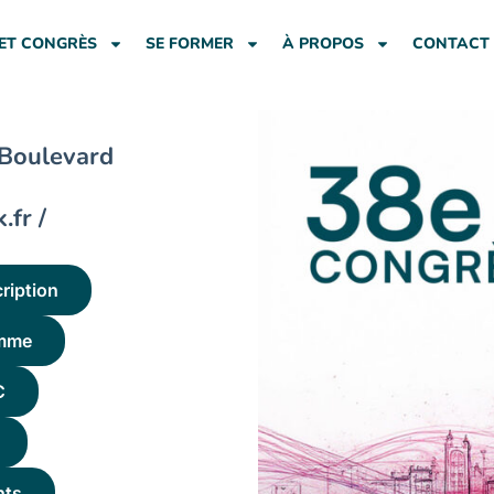
ET CONGRÈS
SE FORMER
À PROPOS
CONTACT
 Boulevard
.fr /
ription
amme
C
nts