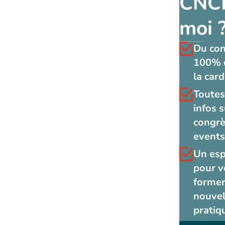
CNCF
moi 
Du co
100% 
la card
Toutes
infos s
congrè
events
Un es
pour v
former
nouvel
pratiq