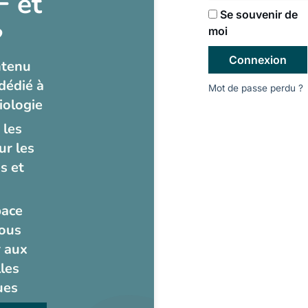
 et
Se souvenir de
?
moi
Connexion
ntenu
dédié à
Mot de passe perdu ?
iologie
 les
ur les
s et
pace
ous
 aux
les
ues