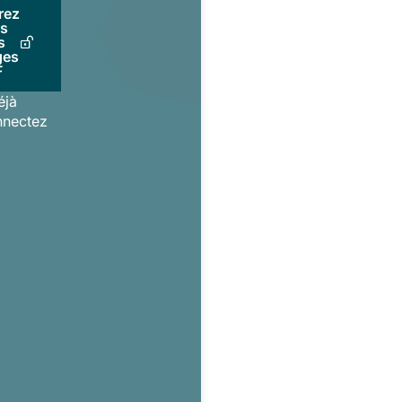
rez
us
s
ges
F
éjà
nnectez