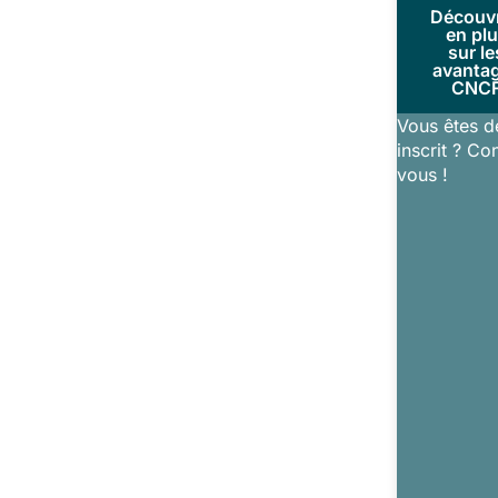
Découv
en pl
sur le
avanta
CNC
Vous êtes d
inscrit ? Co
vous !