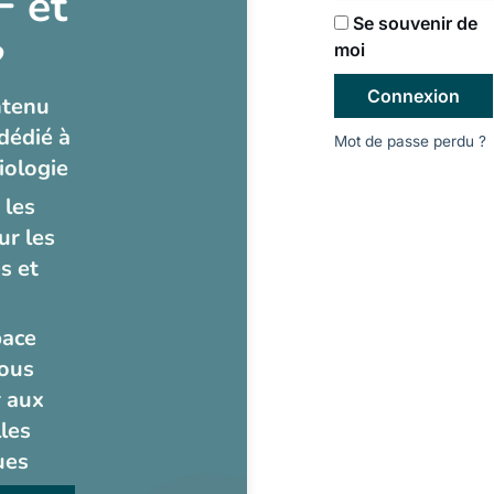
 et
Se souvenir de
?
moi
Connexion
ntenu
dédié à
Mot de passe perdu ?
iologie
 les
ur les
s et
pace
ous
 aux
les
ues