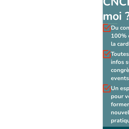
CNCF
moi 
Du co
100% 
la card
Toutes
infos s
congrè
events
Un es
pour v
former
nouvel
pratiq