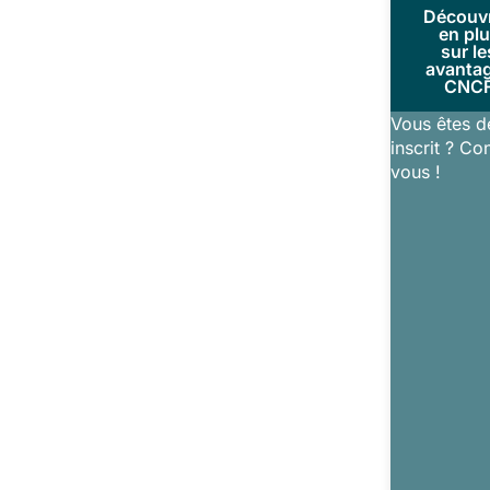
Découv
en pl
sur le
avanta
CNC
Vous êtes d
inscrit ? Co
vous !