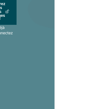
rez
us
s
ges
F
éjà
nnectez