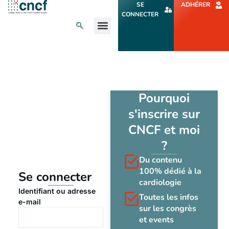
Aller
SE
ADHÉRER
au
CONNECTER
contenu
L’ACTU CARDIO
AGENDA ET CONGRÈS
SE FORMER
À PROPOS
Pourquoi
s'inscrire sur
CNCF et moi
?
Du contenu
100% dédié à la
Se connecter
cardiologie
Identifiant ou adresse
Toutes les infos
e-mail
sur les congrès
et events