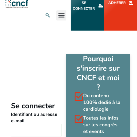
Aller
SE
ADHÉRER
au
CONNECTER
contenu
L’ACTU CARDIO
AGENDA ET CONGRÈS
SE FORMER
À PROPOS
Pourquoi
s'inscrire sur
CNCF et moi
?
Du contenu
100% dédié à la
Se connecter
cardiologie
Identifiant ou adresse
Toutes les infos
e-mail
sur les congrès
et events