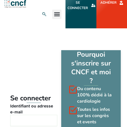
Aller
SE
ADHÉRER
au
CONNECTER
contenu
L’ACTU CARDIO
AGENDA ET CONGRÈS
SE FORMER
À PROPOS
Pourquoi
s'inscrire sur
CNCF et moi
?
Du contenu
100% dédié à la
Se connecter
cardiologie
Identifiant ou adresse
Toutes les infos
e-mail
sur les congrès
et events