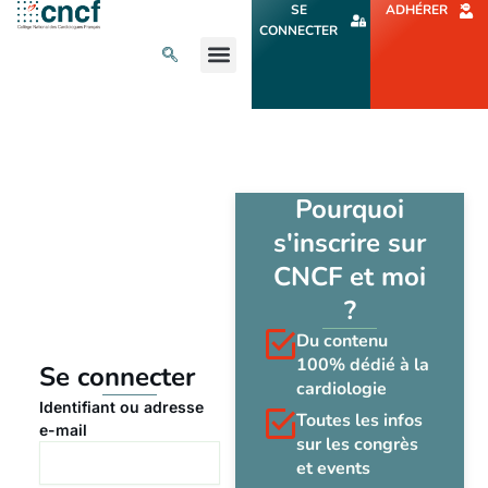
Aller
SE
ADHÉRER
au
CONNECTER
contenu
L’ACTU CARDIO
AGENDA ET CONGRÈS
SE FORMER
À PROPOS
Pourquoi
s'inscrire sur
CNCF et moi
?
Du contenu
100% dédié à la
Se connecter
cardiologie
Identifiant ou adresse
Toutes les infos
e-mail
sur les congrès
et events