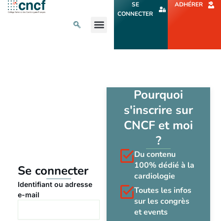
Aller
SE
ADHÉRER
au
CONNECTER
contenu
L’ACTU CARDIO
AGENDA ET CONGRÈS
SE FORMER
À PROPOS
Pourquoi
s'inscrire sur
CNCF et moi
?
Du contenu
100% dédié à la
Se connecter
cardiologie
Identifiant ou adresse
Toutes les infos
e-mail
sur les congrès
et events