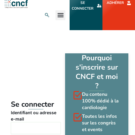
Aller
SE
ADHÉRER
au
CONNECTER
contenu
L’ACTU CARDIO
AGENDA ET CONGRÈS
SE FORMER
À PROPOS
Pourquoi
s'inscrire sur
CNCF et moi
?
Du contenu
100% dédié à la
Se connecter
cardiologie
Identifiant ou adresse
Toutes les infos
e-mail
sur les congrès
et events