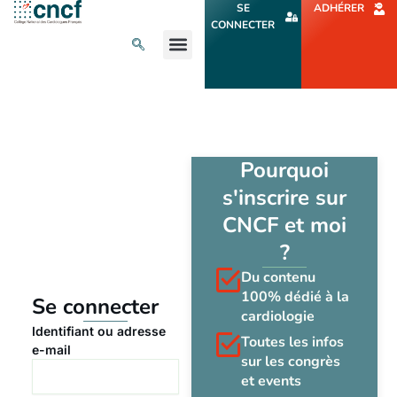
Aller
SE
ADHÉRER
au
CONNECTER
contenu
L’ACTU CARDIO
AGENDA ET CONGRÈS
SE FORMER
À PROPOS
Pourquoi
s'inscrire sur
CNCF et moi
?
Du contenu
100% dédié à la
Se connecter
cardiologie
Identifiant ou adresse
Toutes les infos
e-mail
sur les congrès
et events