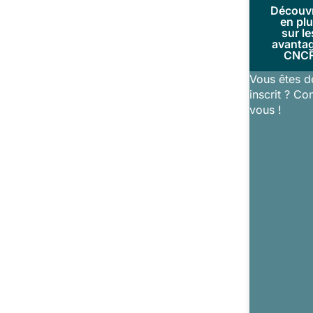
Découv
en pl
sur le
avanta
CNC
Vous êtes d
inscrit ? Co
vous !