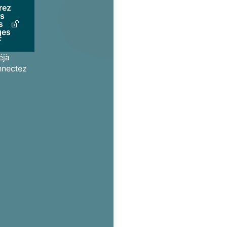
rez
us
s
ges
F
éjà
nnectez