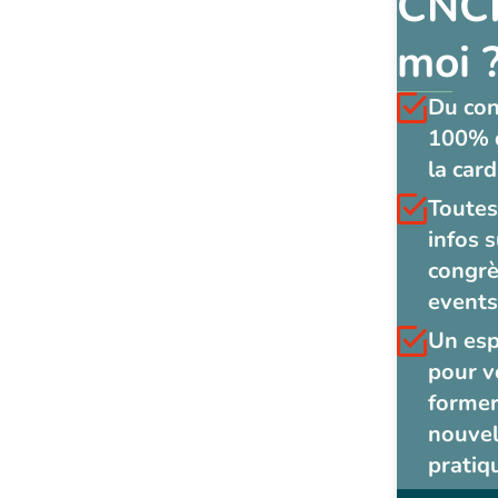
CNCF
moi 
Du co
100% 
la card
Toutes
infos s
congrè
events
Un es
pour v
former
nouvel
pratiq