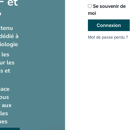
 et
Se souvenir de
?
moi
Connexion
ntenu
dédié à
Mot de passe perdu ?
iologie
 les
ur les
s et
pace
ous
 aux
les
ues