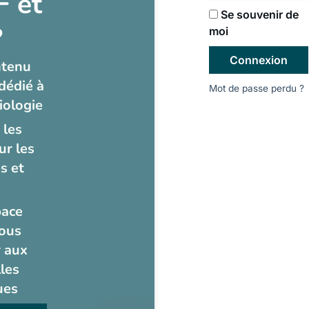
 et
Se souvenir de
?
moi
Connexion
ntenu
dédié à
Mot de passe perdu ?
iologie
 les
ur les
s et
pace
ous
 aux
les
ues