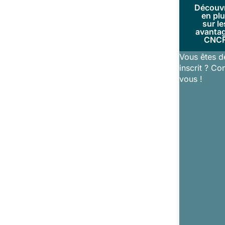
Découv
en pl
sur le
avanta
CNC
Vous êtes d
inscrit ? Co
vous !