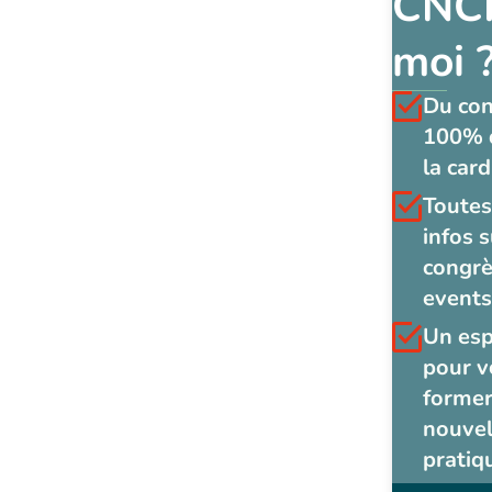
CNCF
moi 
Du co
100% 
la card
Toutes
infos s
congrè
events
Un es
pour v
former
nouvel
pratiq