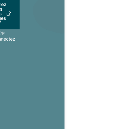
rez
us
s
ges
F
éjà
nnectez