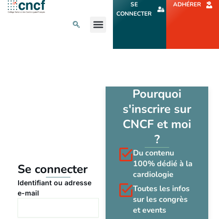
Aller
SE
ADHÉRER
au
CONNECTER
contenu
L’ACTU CARDIO
AGENDA ET CONGRÈS
SE FORMER
À PROPOS
Pourquoi
s'inscrire sur
CNCF et moi
?
Du contenu
100% dédié à la
Se connecter
cardiologie
Identifiant ou adresse
Toutes les infos
e-mail
sur les congrès
et events