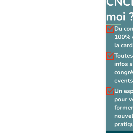
CNCF
moi 
Du co
100% 
la card
Toutes
infos s
congrè
events
Un es
pour v
former
nouvel
pratiq