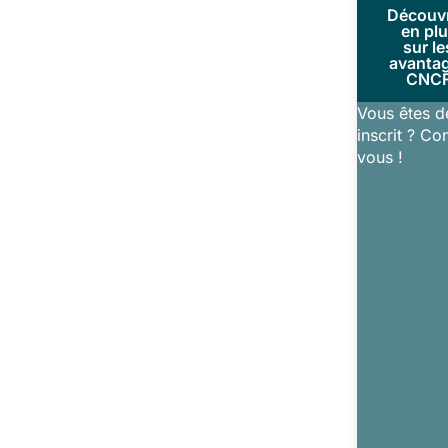
Découv
en pl
sur le
avanta
CNC
Vous êtes d
inscrit ? Co
vous !