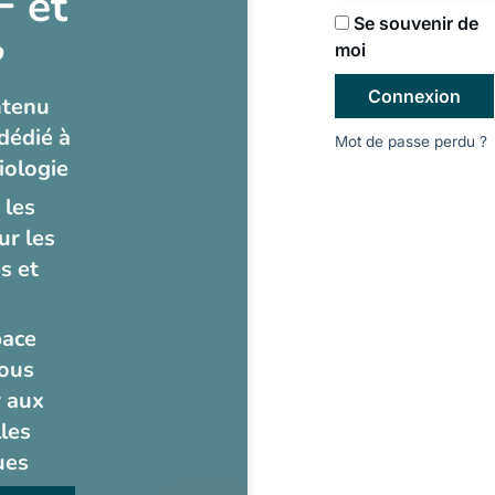
 et
Se souvenir de
?
moi
Connexion
ntenu
dédié à
Mot de passe perdu ?
iologie
 les
ur les
s et
pace
ous
 aux
les
ues