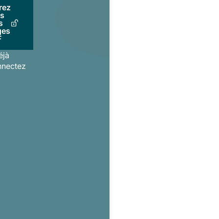
rez
us
s
ges
F
éjà
nnectez