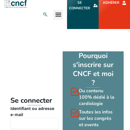
Aller
SE
ADHÉRER
au
CONNECTER
contenu
L’ACTU CARDIO
AGENDA ET CONGRÈS
SE FORMER
À PROPOS
Pourquoi
s'inscrire sur
CNCF et moi
?
Du contenu
100% dédié à la
Se connecter
cardiologie
Identifiant ou adresse
Toutes les infos
e-mail
sur les congrès
et events