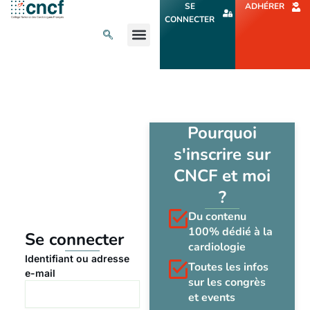
Aller
SE
ADHÉRER
au
CONNECTER
contenu
L’ACTU CARDIO
AGENDA ET CONGRÈS
SE FORMER
À PROPOS
Pourquoi
s'inscrire sur
CNCF et moi
?
Du contenu
100% dédié à la
Se connecter
cardiologie
Identifiant ou adresse
Toutes les infos
e-mail
sur les congrès
et events