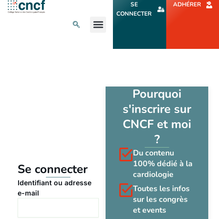
Aller
SE
ADHÉRER
au
CONNECTER
contenu
L’ACTU CARDIO
AGENDA ET CONGRÈS
SE FORMER
À PROPOS
Pourquoi
s'inscrire sur
CNCF et moi
?
Du contenu
100% dédié à la
Se connecter
cardiologie
Identifiant ou adresse
Toutes les infos
e-mail
sur les congrès
et events