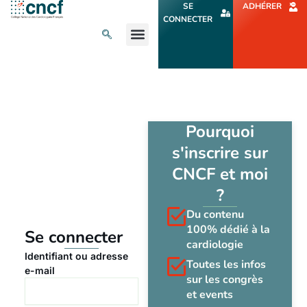
Aller
SE
ADHÉRER
au
CONNECTER
contenu
L’ACTU CARDIO
AGENDA ET CONGRÈS
SE FORMER
À PROPOS
Pourquoi
s'inscrire sur
CNCF et moi
?
Du contenu
100% dédié à la
Se connecter
cardiologie
Identifiant ou adresse
Toutes les infos
e-mail
sur les congrès
et events