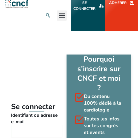
Aller
SE
ADHÉRER
au
CONNECTER
contenu
L’ACTU CARDIO
AGENDA ET CONGRÈS
SE FORMER
À PROPOS
Pourquoi
s'inscrire sur
CNCF et moi
?
Du contenu
100% dédié à la
Se connecter
cardiologie
Identifiant ou adresse
Toutes les infos
e-mail
sur les congrès
et events