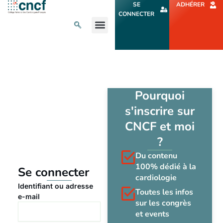
Aller
SE
ADHÉRER
au
CONNECTER
contenu
L’ACTU CARDIO
AGENDA ET CONGRÈS
SE FORMER
À PROPOS
Pourquoi
s'inscrire sur
CNCF et moi
?
Du contenu
100% dédié à la
Se connecter
cardiologie
Identifiant ou adresse
Toutes les infos
e-mail
sur les congrès
et events