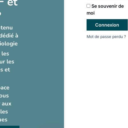
 et
Se souvenir de
?
moi
Connexion
ntenu
dédié à
Mot de passe perdu ?
iologie
 les
ur les
s et
pace
ous
 aux
les
ues