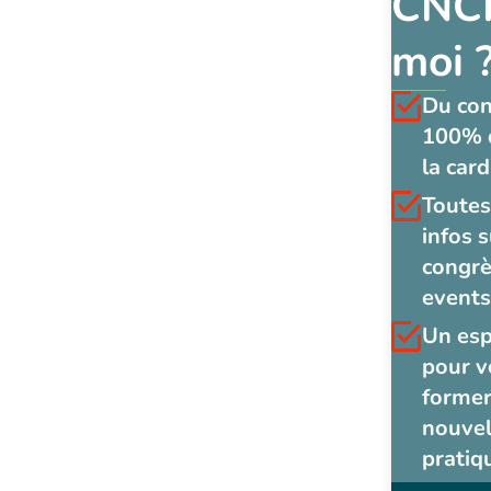
CNCF
moi 
Du co
100% 
la card
Toutes
infos s
congrè
events
Un es
pour v
former
nouvel
pratiq