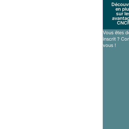
Découv
en pl
sur le
avanta
CNC
Vous êtes d
inscrit ? Co
vous !