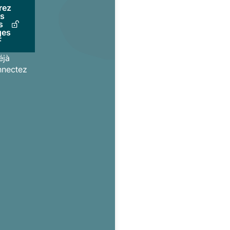
rez
us
s
ges
F
éjà
nnectez