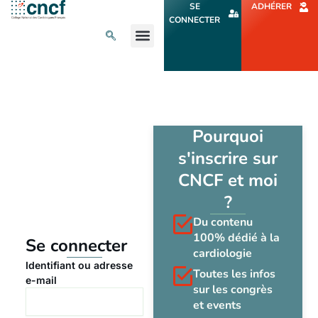
Aller
SE
ADHÉRER
au
CONNECTER
contenu
L’ACTU CARDIO
AGENDA ET CONGRÈS
SE FORMER
À PROPOS
Pourquoi
s'inscrire sur
CNCF et moi
?
Du contenu
100% dédié à la
Se connecter
cardiologie
Identifiant ou adresse
Toutes les infos
e-mail
sur les congrès
et events