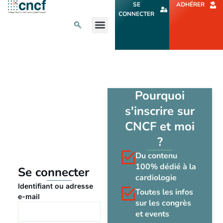
Aller
SE
ADHÉRER
au
CONNECTER
contenu
L’ACTU CARDIO
AGENDA ET CONGRÈS
SE FORMER
À PROPOS
Pourquoi
s'inscrire sur
CNCF et moi
?
Du contenu
100% dédié à la
Se connecter
cardiologie
Identifiant ou adresse
Toutes les infos
e-mail
sur les congrès
et events