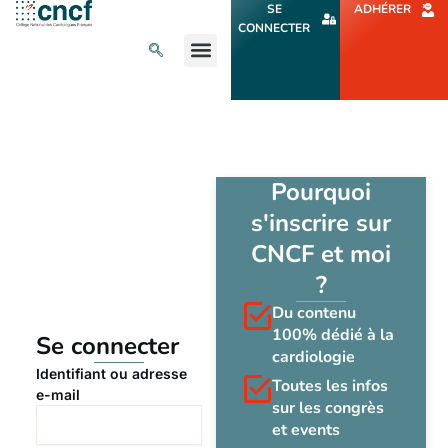
Aller
SE
ADHÉRER
au
CONNECTER
contenu
L’ACTU CARDIO
AGENDA ET CONGRÈS
SE FORMER
À PROPOS
Pourquoi
s'inscrire sur
CNCF et moi
?
Du contenu
100% dédié à la
Se connecter
cardiologie
Identifiant ou adresse
Toutes les infos
e-mail
sur les congrès
et events