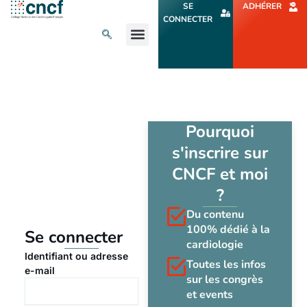
Aller
SE
ADHÉRER
au
CONNECTER
contenu
L’ACTU CARDIO
AGENDA ET CONGRÈS
SE FORMER
À PROPOS
Pourquoi
s'inscrire sur
CNCF et moi
?
Du contenu
100% dédié à la
Se connecter
cardiologie
Identifiant ou adresse
Toutes les infos
e-mail
sur les congrès
et events