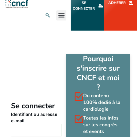
Aller
SE
ADHÉRER
au
CONNECTER
contenu
L’ACTU CARDIO
AGENDA ET CONGRÈS
SE FORMER
À PROPOS
Pourquoi
s'inscrire sur
CNCF et moi
?
Du contenu
100% dédié à la
Se connecter
cardiologie
Identifiant ou adresse
Toutes les infos
e-mail
sur les congrès
et events