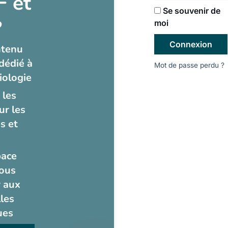
 et
Se souvenir de
?
moi
Connexion
ntenu
dédié à
Mot de passe perdu ?
iologie
 les
ur les
s et
pace
ous
 aux
les
ues