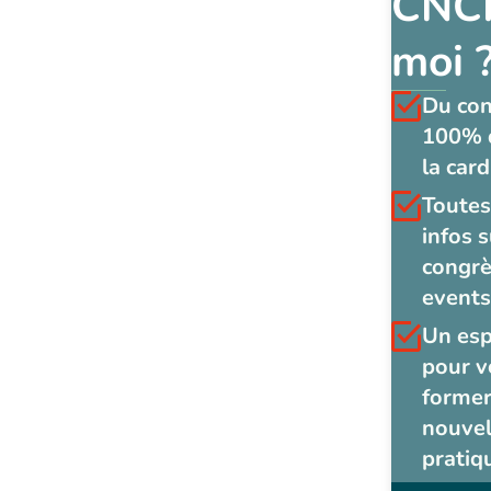
CNCF
moi 
Du co
100% 
la card
Toutes
infos s
congrè
events
Un es
pour v
former
nouvel
pratiq