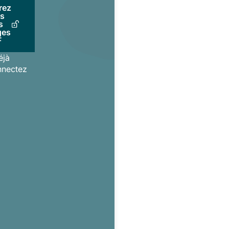
rez
us
s
ges
F
éjà
nnectez