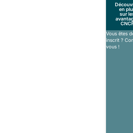
Découv
en pl
sur le
avanta
CNC
Vous êtes d
inscrit ? Co
vous !