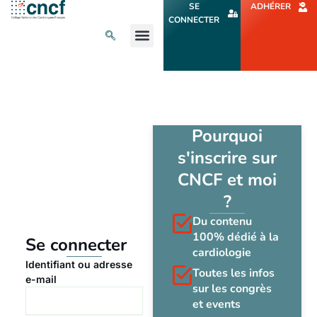
Aller
SE
ADHÉRER
au
CONNECTER
contenu
L’ACTU CARDIO
AGENDA ET CONGRÈS
SE FORMER
À PROPOS
Pourquoi
s'inscrire sur
CNCF et moi
?
Du contenu
100% dédié à la
Se connecter
cardiologie
Identifiant ou adresse
Toutes les infos
e-mail
sur les congrès
et events