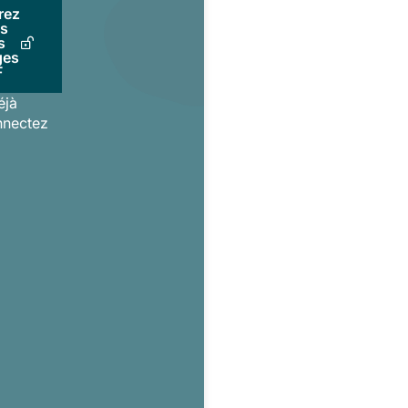
rez
us
s
ges
F
éjà
nnectez