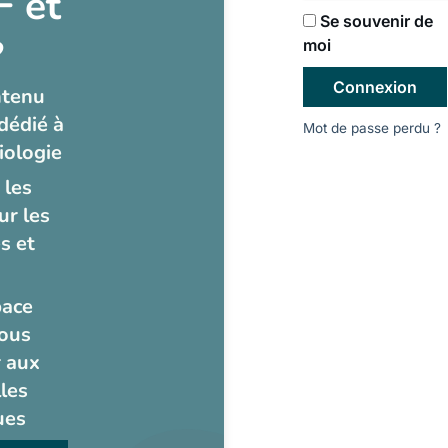
 et
Se souvenir de
?
moi
Connexion
ntenu
dédié à
Mot de passe perdu ?
iologie
 les
ur les
s et
pace
ous
 aux
les
ues