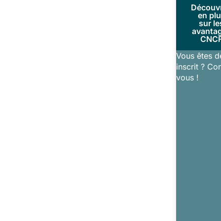
Découv
en pl
sur le
avanta
CNC
Vous êtes d
inscrit ? Co
vous !