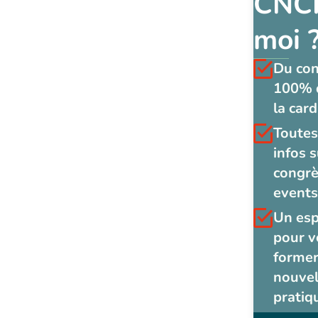
CNCF
moi 
Du co
100% 
la card
Toutes
infos s
congrè
events
Un es
pour v
former
nouvel
pratiq