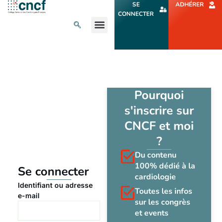
Aller
SE
ADHÉRER
au
CONNECTER
contenu
L’ACTU CARDIO
AGENDA ET CONGRÈS
SE FORMER
À PROPOS
Pourquoi
s'inscrire sur
CNCF et moi
?
Du contenu
100% dédié à la
Se connecter
cardiologie
Identifiant ou adresse
Toutes les infos
e-mail
sur les congrès
et events