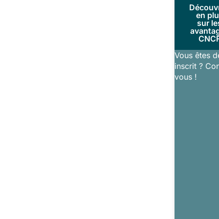
Découv
en pl
sur le
avanta
CNC
Vous êtes d
inscrit ? Co
vous !