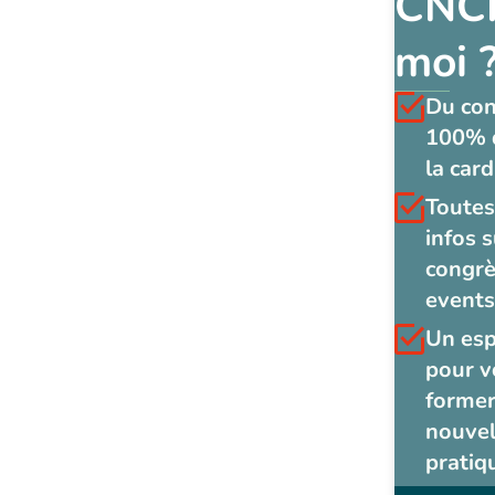
CNCF
moi 
Du co
100% 
la card
Toutes
infos s
congrè
events
Un es
pour v
former
nouvel
pratiq