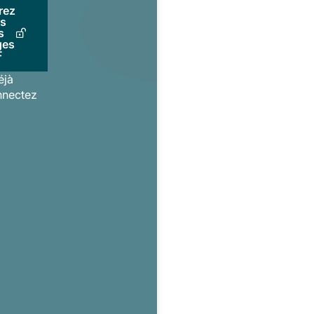
rez
us
s
ges
F
éjà
nnectez