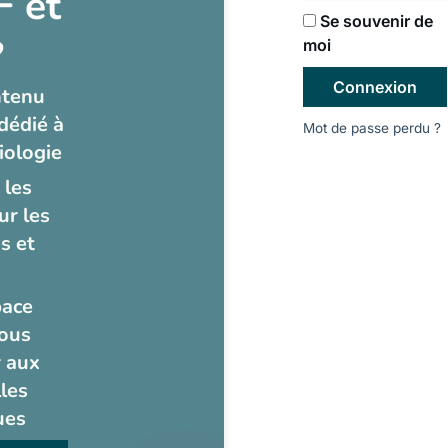
 et
Se souvenir de
?
moi
Connexion
ntenu
dédié à
Mot de passe perdu ?
iologie
 les
ur les
s et
pace
ous
 aux
les
ues