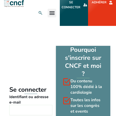
Aller
SE
ADHÉRER
au
CONNECTER
contenu
L’ACTU CARDIO
AGENDA ET CONGRÈS
SE FORMER
À PROPOS
Pourquoi
s'inscrire sur
CNCF et moi
?
Du contenu
100% dédié à la
Se connecter
cardiologie
Identifiant ou adresse
Toutes les infos
e-mail
sur les congrès
et events