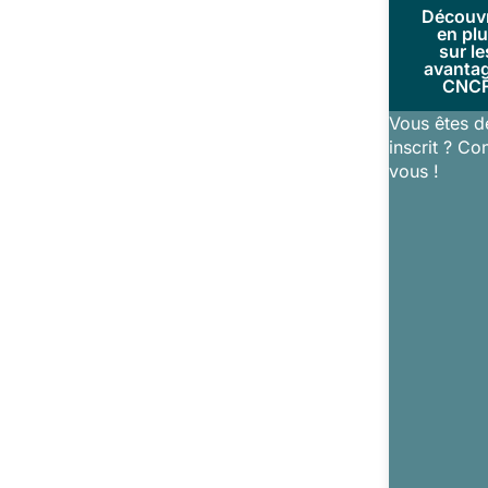
Découv
en pl
sur le
avanta
CNC
Vous êtes d
inscrit ? Co
vous !