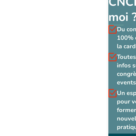
CNCF
moi 
Du co
100% 
la card
Toutes
infos s
congrè
events
Un es
pour v
former
nouvel
pratiq