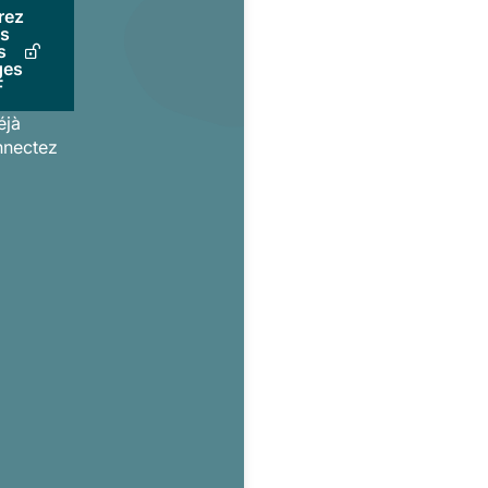
rez
us
s
ges
F
éjà
nnectez