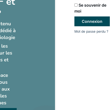
 et
Se souvenir de
?
moi
Connexion
ntenu
dédié à
Mot de passe perdu ?
iologie
 les
ur les
s et
pace
ous
 aux
les
ues