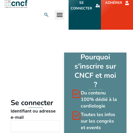
Aller
SE
ADHÉRER
au
CONNECTER
contenu
L’ACTU CARDIO
AGENDA ET CONGRÈS
SE FORMER
À PROPOS
Pourquoi
s'inscrire sur
CNCF et moi
?
Du contenu
100% dédié à la
Se connecter
cardiologie
Identifiant ou adresse
Toutes les infos
e-mail
sur les congrès
et events