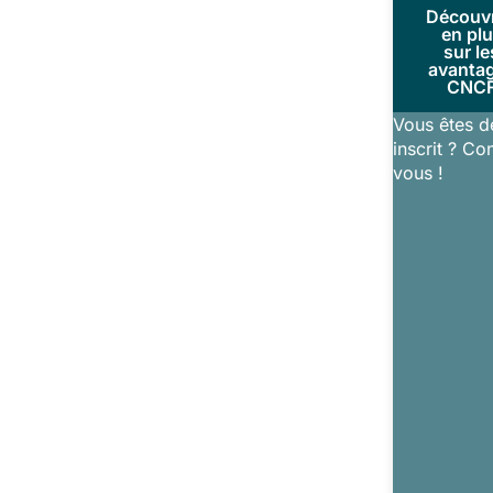
Découv
en pl
sur le
avanta
CNC
Vous êtes d
inscrit ? Co
vous !