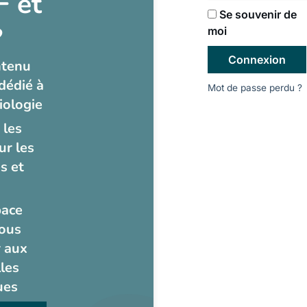
 et
Se souvenir de
?
moi
Connexion
ntenu
dédié à
Mot de passe perdu ?
iologie
 les
ur les
s et
pace
ous
 aux
les
ues