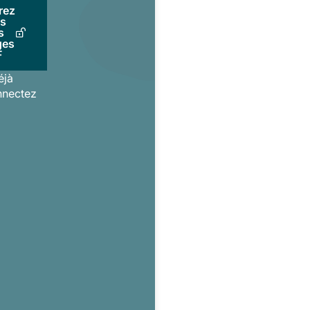
rez
us
s
ges
F
éjà
nnectez