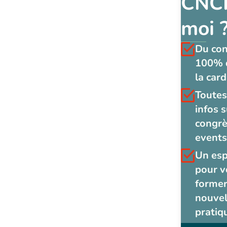
CNCF
moi 
Du co
100% 
la card
Toutes
infos s
congrè
events
Un es
pour v
former
nouvel
pratiq