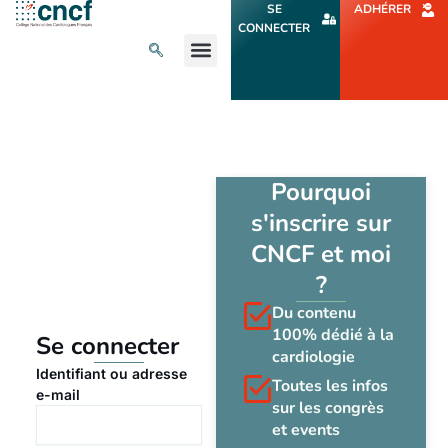
Aller
SE
ADHÉRER
au
CONNECTER
contenu
L’ACTU CARDIO
AGENDA ET CONGRÈS
SE FORMER
À PROPOS
Pourquoi
s'inscrire sur
CNCF et moi
?
Du contenu
100% dédié à la
Se connecter
cardiologie
Identifiant ou adresse
Toutes les infos
e-mail
sur les congrès
et events