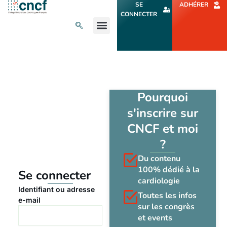
Aller
SE
ADHÉRER
au
CONNECTER
contenu
L’ACTU CARDIO
AGENDA ET CONGRÈS
SE FORMER
À PROPOS
Pourquoi
s'inscrire sur
CNCF et moi
?
Du contenu
100% dédié à la
Se connecter
cardiologie
Identifiant ou adresse
Toutes les infos
e-mail
sur les congrès
et events