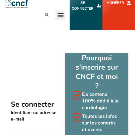
Aller
SE
ADHÉRER
au
CONNECTER
contenu
L’ACTU CARDIO
AGENDA ET CONGRÈS
SE FORMER
À PROPOS
Pourquoi
s'inscrire sur
CNCF et moi
?
Du contenu
100% dédié à la
Se connecter
cardiologie
Identifiant ou adresse
Toutes les infos
e-mail
sur les congrès
et events