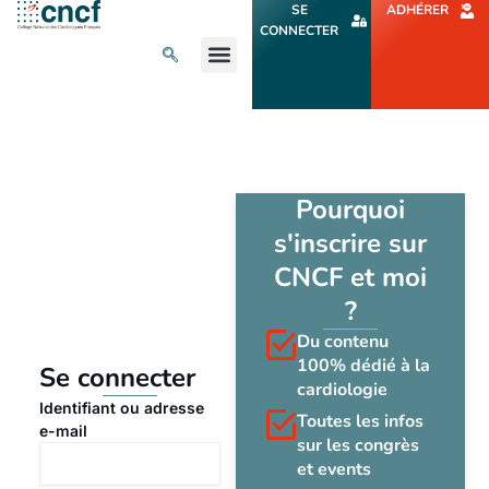
Aller
SE
ADHÉRER
au
CONNECTER
contenu
L’ACTU CARDIO
AGENDA ET CONGRÈS
SE FORMER
À PROPOS
Pourquoi
s'inscrire sur
CNCF et moi
?
Du contenu
100% dédié à la
Se connecter
cardiologie
Identifiant ou adresse
Toutes les infos
e-mail
sur les congrès
et events